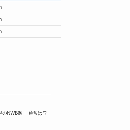
m
m
m
のNWB製！ 通常はワ