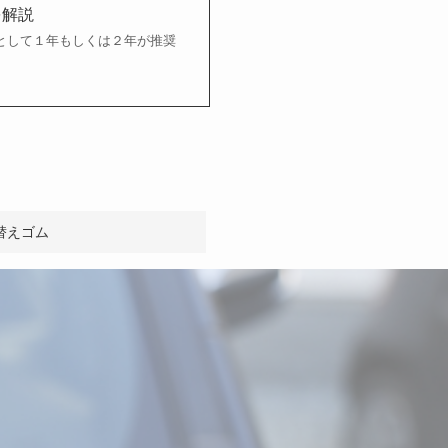
を解説
として１年もしくは２年が推奨
替えゴム