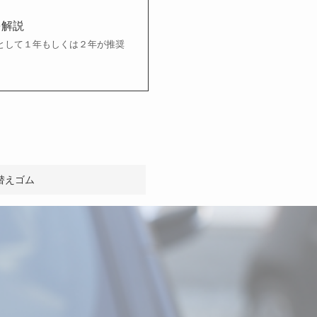
を解説
として１年もしくは２年が推奨
替えゴム