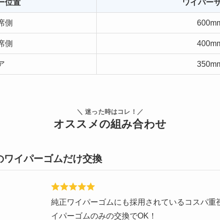
ー位置
ワイパー
席側
600m
席側
400m
ア
350m
＼ 迷った時はコレ！／
オススメの組み合わせ
のワイパーゴムだけ交換
純正ワイパーゴムにも採用されているコスパ重視
イパーゴムのみの交換でOK！