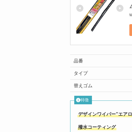
W
品番
タイプ
替えゴム
特徴
デザインワイパー”エアロ
撥水コーティング