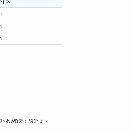
サイズ
m
m
m
のNWB製！ 通常はワ