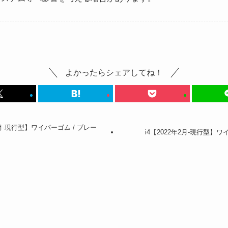
よかったらシェアしてね！
月-現行型】ワイパーゴム / ブレー
i4【2022年2月-現行型】