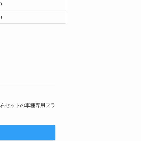
m
m
！左右セットの車種専用フラ