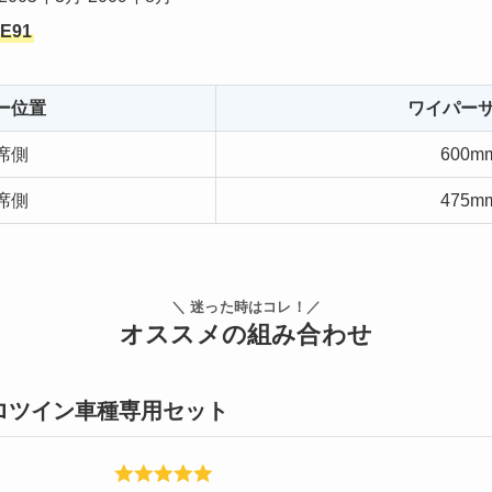
E91
ー位置
ワイパー
席側
600m
席側
475m
＼ 迷った時はコレ！／
オススメの組み合わせ
ロツイン車種専用セット