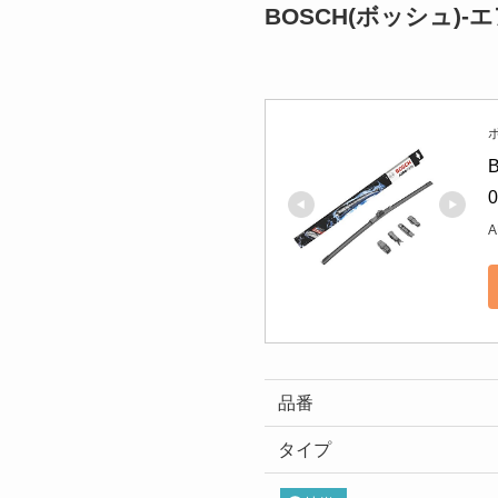
BOSCH(ボッシュ)
ボ
A
品番
タイプ