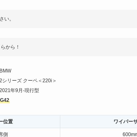
さい。
ちらから！
BMW
2シリーズ クーペ＜220i＞
2021年9月-現行型
G42
ー位置
ワイパー
席側
600m