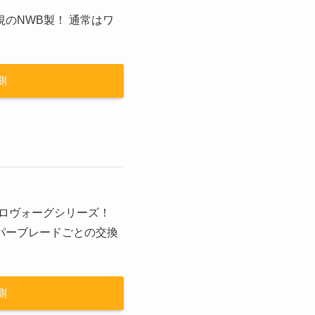
のNWB製！ 通常はワ
側
アロヴォーグシリーズ！
パーブレードごとの交換
側