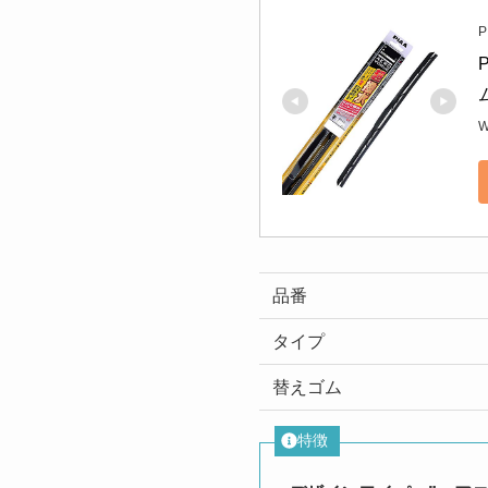
P
W
品番
タイプ
替えゴム
特徴