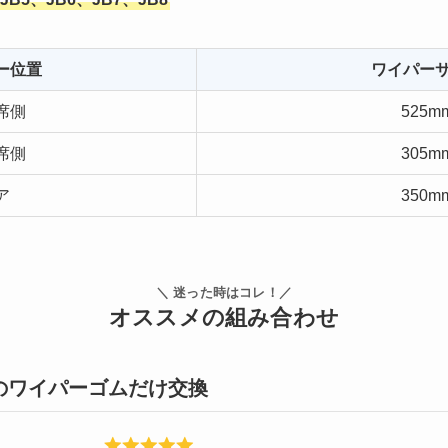
ー位置
ワイパー
席側
525m
席側
305m
ア
350m
＼ 迷った時はコレ！／
オススメの組み合わせ
のワイパーゴムだけ交換