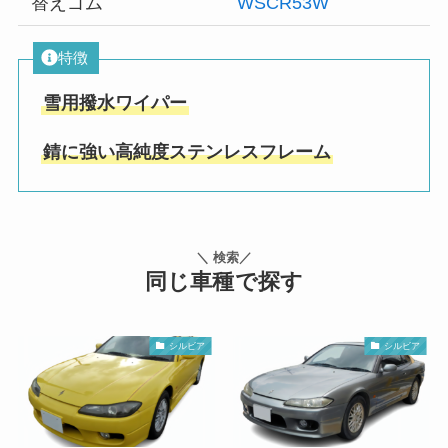
替えゴム
WSCR53W
特徴
雪用撥水ワイパー
錆に強い高純度ステンレスフレーム
＼ 検索／
同じ車種で探す
シルビア
シルビア