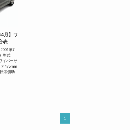
年4月】ワ
合表
001年7
月 型式
位置ワイパーサ
ア475mm
運転席側助
1