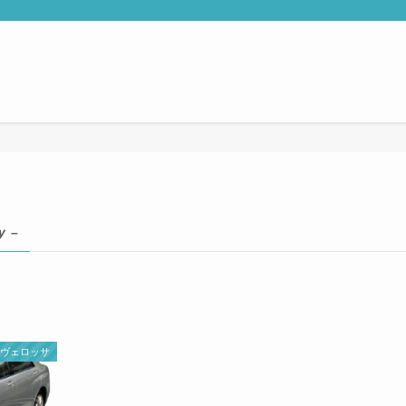
y –
ヴェロッサ