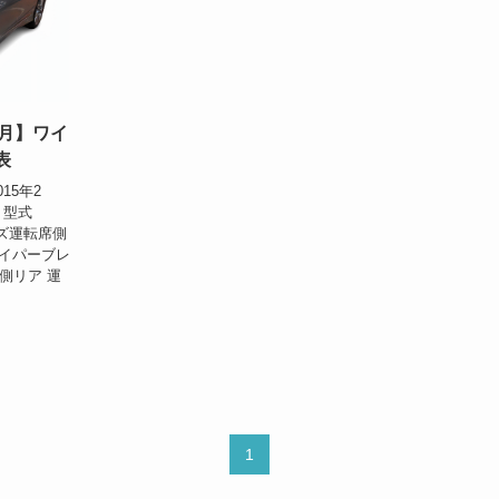
7月】ワイ
表
15年2
月 型式
イズ運転席側
 ワイパーブレ
側リア 運
1