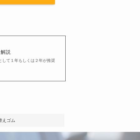
を解説
として１年もしくは２年が推奨
替えゴム