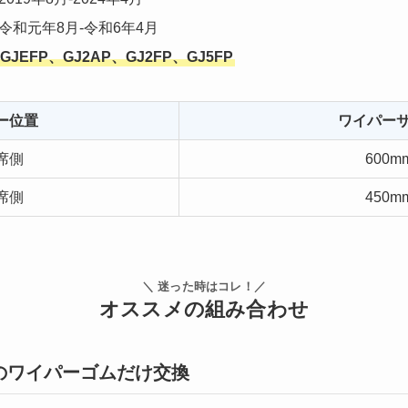
令和元年8月-令和6年4月
GJEFP、GJ2AP、GJ2FP、GJ5FP
ー位置
ワイパー
席側
600m
席側
450m
＼ 迷った時はコレ！／
オススメの組み合わせ
のワイパーゴムだけ交換