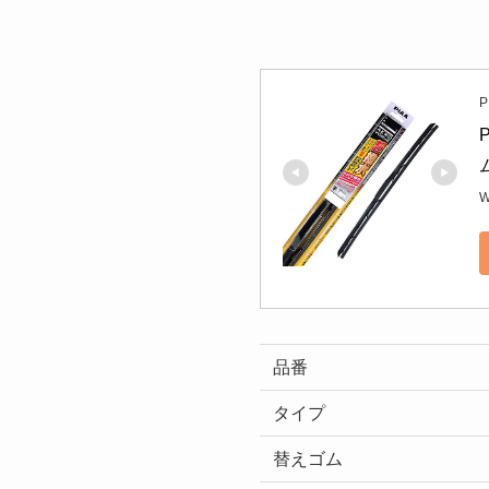
P
W
品番
タイプ
替えゴム