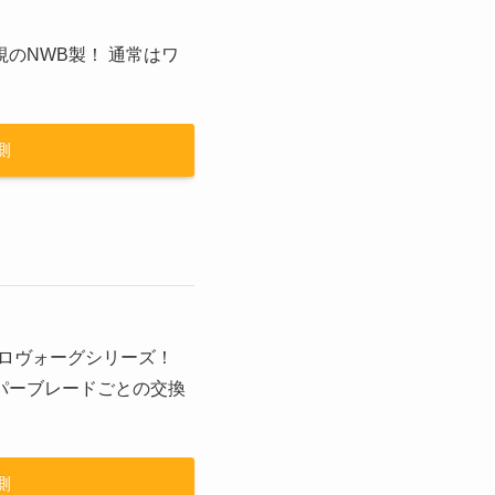
のNWB製！ 通常はワ
側
アロヴォーグシリーズ！
パーブレードごとの交換
側