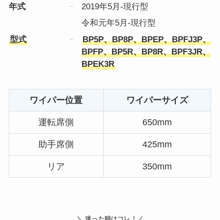
年式
2019年5月-現行型
令和元年5月-現行型
型式
BP5P、BP8P、BPEP、BPFJ3P、
BPFP、BP5R、BP8R、BPF3JR、
BPEK3R
ワイパー位置
ワイパーサイズ
運転席側
650mm
助手席側
425mm
リア
350mm
＼ 迷った時はコレ！／