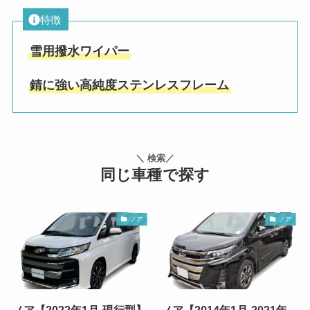
特徴
雪用撥水ワイパー
錆に強い高純度ステンレスフレーム
＼ 検索／
同じ車種で探す
ノア
ノア
ノア【2022年1月-現行型】
ノア【2014年1月-2021年