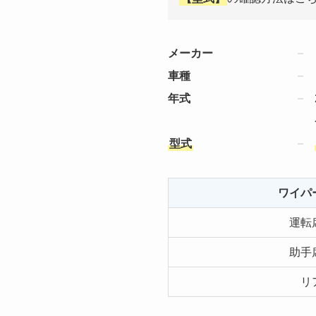
メーカー
車種
年式
型式
ワイパ
運転
助手
リ