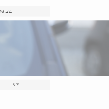
替えゴム
リア