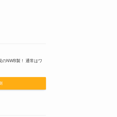
のNWB製！ 通常はワ
側