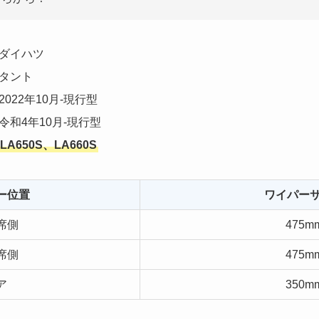
ダイハツ
タント
2022年10月-現行型
令和4年10月-現行型
LA650S、LA660S
ー位置
ワイパー
席側
475m
席側
475m
ア
350m