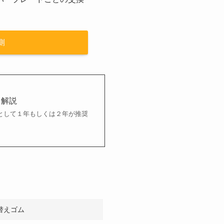
側
を解説
として１年もしくは２年が推奨
替えゴム