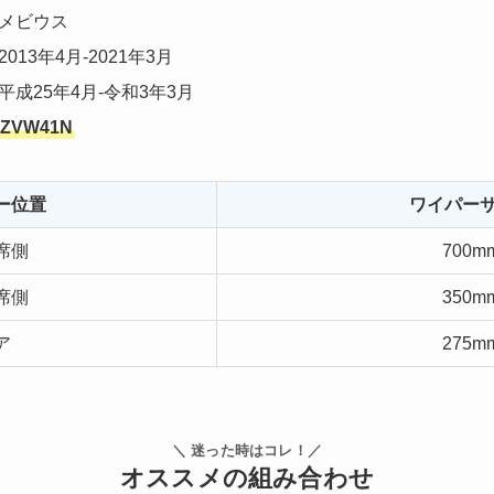
メビウス
2013年4月-2021年3月
平成25年4月-令和3年3月
ZVW41N
ー位置
ワイパー
席側
700m
席側
350m
ア
275m
＼ 迷った時はコレ！／
オススメの組み合わせ